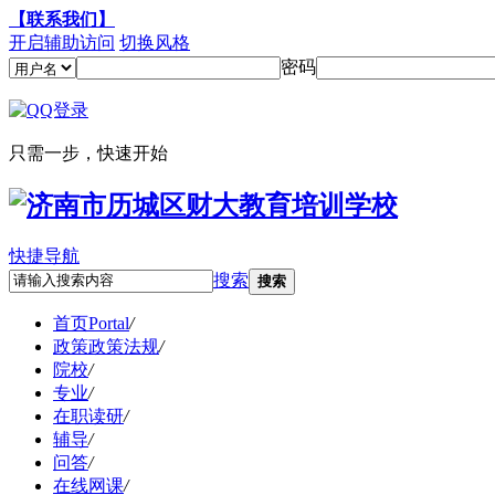
【联系我们】
开启辅助访问
切换风格
密码
只需一步，快速开始
快捷导航
搜索
搜索
首页
Portal
/
政策
政策法规
/
院校
/
专业
/
在职读研
/
辅导
/
问答
/
在线网课
/