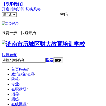
【联系我们】
开启辅助访问
切换风格
密码
只需一步，快速开始
快捷导航
搜索
搜索
首页
Portal
/
政策
政策法规
/
院校
/
专业
/
在职读研
/
辅导
/
问答
/
在线网课
/