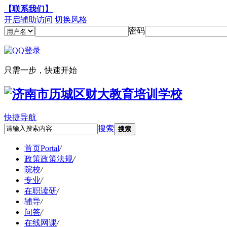
【联系我们】
开启辅助访问
切换风格
密码
只需一步，快速开始
快捷导航
搜索
搜索
首页
Portal
/
政策
政策法规
/
院校
/
专业
/
在职读研
/
辅导
/
问答
/
在线网课
/