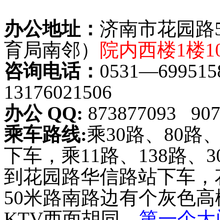
办公地址：
济南市花园路
育局南邻）
院内西楼
1
楼
1
咨询电话：
0531
—
699515
13176021506
办公
QQ:
873877093 907
乘车路线
:
乘
30
路、
80
路
下车，乘
11
路、
138
路、
3
到花园路华信路站下车，
50
米路南路边有个灰色高
KTV
西面胡同，
第一个大