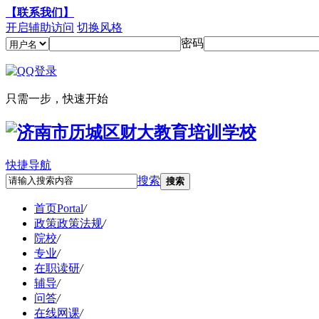
【联系我们】
开启辅助访问
切换风格
密码
只需一步，快速开始
快捷导航
搜索
搜索
首页
Portal
/
政策
政策法规
/
院校
/
专业
/
在职读研
/
辅导
/
问答
/
在线网课
/