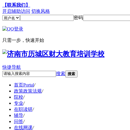
【联系我们】
开启辅助访问
切换风格
密码
只需一步，快速开始
快捷导航
搜索
搜索
首页
Portal
/
政策
政策法规
/
院校
/
专业
/
在职读研
/
辅导
/
问答
/
在线网课
/