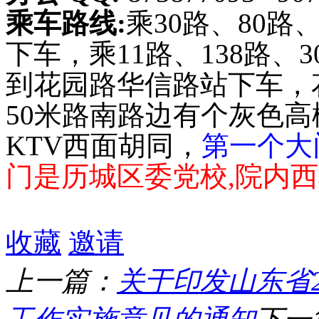
乘车路线
:
乘
30
路、
80
路
下车，乘
11
路、
138
路、
3
到花园路华信路站下车，
50
米路南路边有个灰色高
KTV
西面胡同，
第一个大
门是历城区委党校,院内
收藏
邀请
上一篇：
关于印发山东省